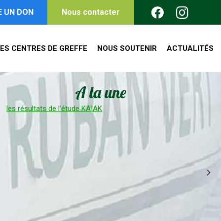
E UN DON
Nous contacter
ES CENTRES DE GREFFE
NOUS SOUTENIR
ACTUALITÉS
A la une
Congrès des transplantés du foie en Allemagne
L’eau 
de pla