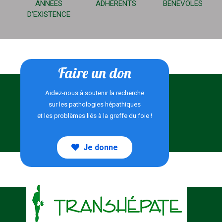
ANNÉES
ADHÉRENTS
BÉNÉVOLES
D’EXISTENCE
Faire un don
Aidez-nous à soutenir la recherche
sur les pathologies hépathiques
et les problèmes liés à la greffe du foie !
Je donne